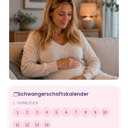
Schwangerschaftskalender
1. TRIMESTER
1
2
3
4
5
6
7
8
9
10
11
12
13
14