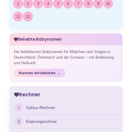
1
2
3
4
5
6
7
8
9
10
11
12
Beliebte Babynamen
Die beliebtesten Babynamen für Mädchen und Jungen in
Deutschland, Österreich und der Schweiz – mit Bedeutung
und Herkunft.
Namen entdecken →
Rechner
1
Zyklus-Rechner
2
Eisprungrechner