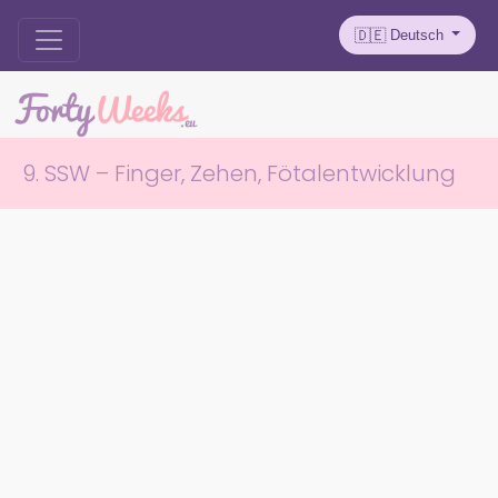
Deutsch
🇩🇪
9. SSW – Finger, Zehen, Fötalentwicklung