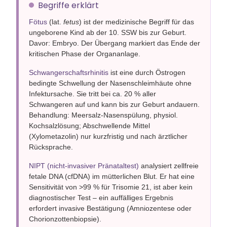
Begriffe erklärt
Fötus
(lat.
fetus
) ist der medizinische Begriff für das
ungeborene Kind ab der 10. SSW bis zur Geburt.
Davor: Embryo. Der Übergang markiert das Ende der
kritischen Phase der Organanlage.
Schwangerschaftsrhinitis
ist eine durch Östrogen
bedingte Schwellung der Nasenschleimhäute ohne
Infektursache. Sie tritt bei ca. 20 % aller
Schwangeren auf und kann bis zur Geburt andauern.
Behandlung: Meersalz-Nasenspülung, physiol.
Kochsalzlösung; Abschwellende Mittel
(Xylometazolin) nur kurzfristig und nach ärztlicher
Rücksprache.
NIPT (nicht-invasiver Pränataltest)
analysiert zellfreie
fetale DNA (cfDNA) im mütterlichen Blut. Er hat eine
Sensitivität von >99 % für Trisomie 21, ist aber kein
diagnostischer Test – ein auffälliges Ergebnis
erfordert invasive Bestätigung (Amniozentese oder
Chorionzottenbiopsie).