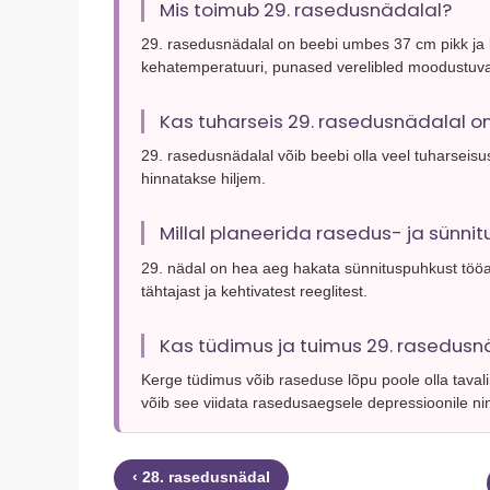
Mis toimub 29. rasedusnädalal?
29. rasedusnädalal on beebi umbes 37 cm pikk ja 
kehatemperatuuri, punased verelibled moodustuv
Kas tuharseis 29. rasedusnädalal o
29. rasedusnädalal võib beebi olla veel tuharseis
hinnatakse hiljem.
Millal planeerida rasedus- ja sünni
29. nädal on hea aeg hakata sünnituspuhkust tööa
tähtajast ja kehtivatest reeglitest.
Kas tüdimus ja tuimus 29. rasedus
Kerge tüdimus võib raseduse lõpu poole olla tavali
võib see viidata rasedusaegsele depressioonile n
‹ 28. rasedusnädal