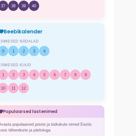
37
38
39
40
Beebikalender
ESIMESED NÄDALAD
0
1
2
3
4
ESIMESED KUUD
1
2
3
4
5
6
7
8
9
10
11
12
Populaarsed lastenimed
Avasta populaarsed poiste ja tüdrukute nimed Eestis
koos tähenduste ja päritoluga.