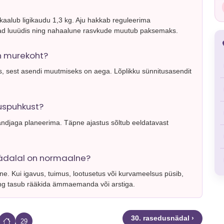
kaalub ligikaudu 1,3 kg. Aju hakkab reguleerima
ad luuüdis ning nahaalune rasvkude muutub paksemaks.
n murekoht?
us, sest asendi muutmiseks on aega. Lõplikku sünnitusasendit
tuspuhkust?
ndjaga planeerima. Täpne ajastus sõltub eeldatavast
nädalal on normaalne?
ne. Kui igavus, tuimus, lootusetus või kurvameelsus püsib,
ing tasub rääkida ämmaemanda või arstiga.
30. rasedusnädal ›
29