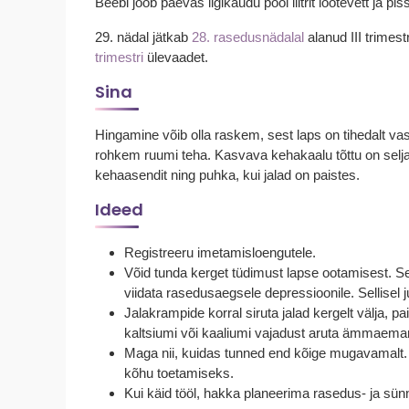
Beebi joob päevas ligikaudu pool liitrit lootevett ja pi
29. nädal jätkab
28. rasedusnädalal
alanud III trimest
trimestri
ülevaadet.
Sina
Hingamine võib olla raskem, sest laps on tihedalt va
rohkem ruumi teha. Kasvava kehakaalu tõttu on selja
kehaasendit ning puhka, kui jalad on paistes.
Ideed
Registreeru imetamisloengutele.
Võid tunda kerget tüdimust lapse ootamisest. See
viidata rasedusaegsele depressioonile. Sellisel
Jalakrampide korral siruta jalad kergelt välja, 
kaltsiumi või kaaliumi vajadust aruta ämmaem
Maga nii, kuidas tunned end kõige mugavamalt. Pa
kõhu toetamiseks.
Kui käid tööl, hakka planeerima rasedus- ja sün