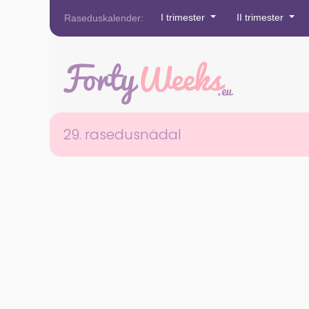
I trimester
II trimester
Raseduskalender:
29. rasedusnädal