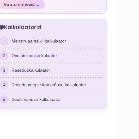
Vaata nimesid →
Kalkulaatorid
1
Menstruaaltsükli kalkulaator
2
Ovulatsioonikalkulaator
3
Raseduskalkulaator
4
Rasedusaegse kaalutõusu kalkulaator
5
Beebi vanuse kalkulaator