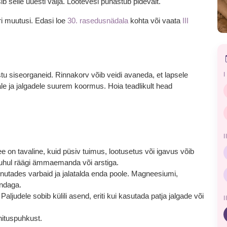
ssib selle uuesti välja. Lootevesi puhastub pidevalt.
ri muutusi. Edasi loe
30. rasedusnädala
kohta või vaata
III
stu siseorganeid. Rinnakorv võib veidi avaneda, et lapsele
le ja jalgadele suurem koormus. Hoia teadlikult head
 on tavaline, kuid püsiv tuimus, lootusetus või igavus võib
 juhul räägi ämmaemanda või arstiga.
painutades varbaid ja jalatalda enda poole. Magneesiumi,
andaga.
ljudele sobib külili asend, eriti kui kasutada patja jalgade või
nituspuhkust.