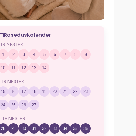
Raseduskalender
I TRIMESTER
1
2
3
4
5
6
7
8
9
10
11
12
13
14
II TRIMESTER
15
16
17
18
19
20
21
22
23
24
25
26
27
III TRIMESTER
28
29
30
31
32
33
34
35
36