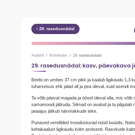
‹ 28. rasedusnädal
Avaleht
III trimester
29. rasedusnädal
29. rasedusnädal: kasv, päevakava 
Beebi on umbes 37 cm pikk ja kaalub ligikaudu 1,3 kg 
tuharseisus ehk jalad all ja pea üleval, kuid asendi 
Ta võib päeval magada ja öösel üleval olla, mis võib
samamoodi jätkuda. Silmad on avatud ja ta pilgutab 
peaajus jätkub närvirakkude teke.
Punased verelibled moodustuvad nüüd luuüdis. Na
kehakaalust ligikaudu kolm protsenti. Rasvkude kait