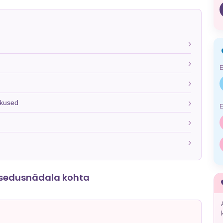
hkused
asedusnädala kohta