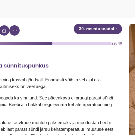
30. rasedusnädal ›
29
29 / 40
ja sünnituspuhkus
ning kasvab jõudsalt. Enamasti võib ta sel ajal olla
muutmiseks on veel aega.
 segada ka sinu und. See päevakava ei pruugi pärast sündi
neid. Beebi aju hakkab reguleerima kehatemperatuuri ning
haalune rasvkude muutub paksemaks ja moodustab beebi
seb last pärast sündi järsu kehatemperatuuri muutuse eest.