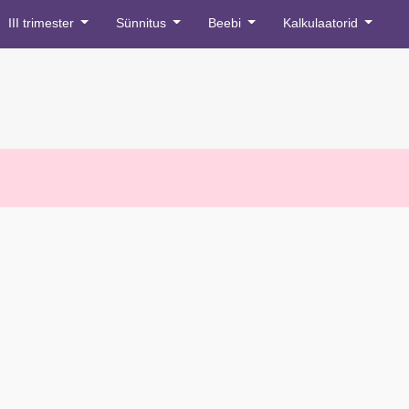
III trimester
Sünnitus
Beebi
Kalkulaatorid