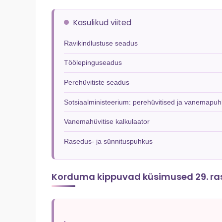
Kasulikud viited
Ravikindlustuse seadus
Töölepinguseadus
Perehüvitiste seadus
Sotsiaalministeerium: perehüvitised ja vanemapu
Vanemahüvitise kalkulaator
Rasedus- ja sünnituspuhkus
Korduma kippuvad küsimused 29. r