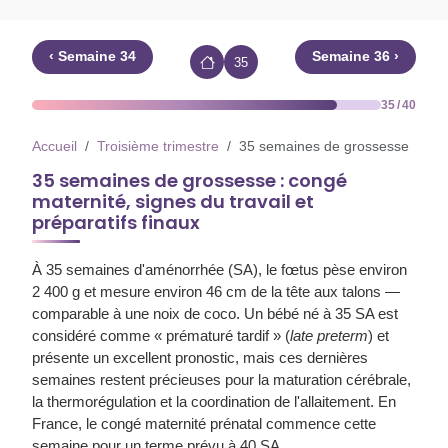
‹ Semaine 34
Semaine 36 ›
35
35 / 40
Accueil
Troisième trimestre
35 semaines de grossesse
35 semaines de grossesse : congé
maternité, signes du travail et
préparatifs finaux
À 35 semaines d'aménorrhée (SA), le fœtus pèse environ
2 400 g et mesure environ 46 cm de la tête aux talons —
comparable à une noix de coco. Un bébé né à 35 SA est
considéré comme « prématuré tardif » (
late preterm
) et
présente un excellent pronostic, mais ces dernières
semaines restent précieuses pour la maturation cérébrale,
la thermorégulation et la coordination de l'allaitement. En
France, le
congé maternité prénatal commence cette
semaine
pour un terme prévu à 40 SA.