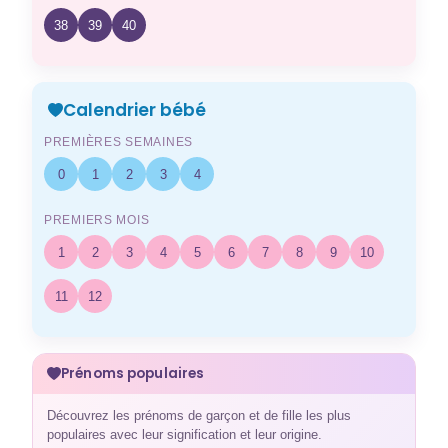
38
39
40
Calendrier bébé
PREMIÈRES SEMAINES
0
1
2
3
4
PREMIERS MOIS
1
2
3
4
5
6
7
8
9
10
11
12
Prénoms populaires
Découvrez les prénoms de garçon et de fille les plus
populaires avec leur signification et leur origine.