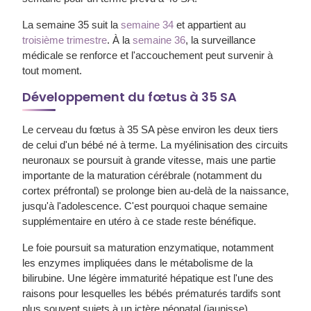
La semaine 35 suit la
semaine 34
et appartient au
troisième trimestre
. À la
semaine 36
, la surveillance
médicale se renforce et l'accouchement peut survenir à
tout moment.
Développement du fœtus à 35 SA
Le
cerveau
du fœtus à 35 SA pèse environ les deux tiers
de celui d'un bébé né à terme. La myélinisation des circuits
neuronaux se poursuit à grande vitesse, mais une partie
importante de la maturation cérébrale (notamment du
cortex préfrontal) se prolonge bien au-delà de la naissance,
jusqu'à l'adolescence. C'est pourquoi chaque semaine
supplémentaire en utéro à ce stade reste bénéfique.
Le
foie
poursuit sa maturation enzymatique, notamment
les enzymes impliquées dans le métabolisme de la
bilirubine. Une légère immaturité hépatique est l'une des
raisons pour lesquelles les bébés prématurés tardifs sont
plus souvent sujets à un
ictère néonatal
(jaunisse)