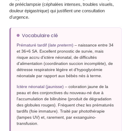
de prééclampsie (céphalées intenses, troubles visuels,
douleur épigastrique) qui justifient une consultation
d'urgence.
Vocabulaire clé
Prématuré tardif (
late preterm
)
– naissance entre 34
et 36+6 SA. Excellent pronostic de survie, mais
risque accru d'ictère néonatal, de difficultés
d'alimentation (coordination succion incomplète), de
détresse respiratoire légère et d'hypoglycémie
néonatale par rapport aux bébés nés à terme.
Ictère néonatal (jaunisse)
– coloration jaune de la
peau et des conjonctives du nouveau-né due à
l'accumulation de bilirubine (produit de dégradation
des globules rouges). Fréquent chez les prématurés
tardifs (foie immature). Traité par photothérapie
(lampes UV) et, rarement, par exsanguino-
transfusion.